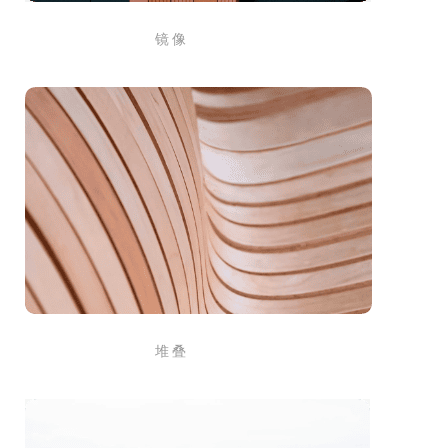
镜 像
堆 叠