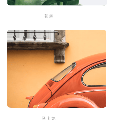
花 舞
马 卡 龙