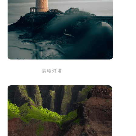
晨 曦 灯 塔