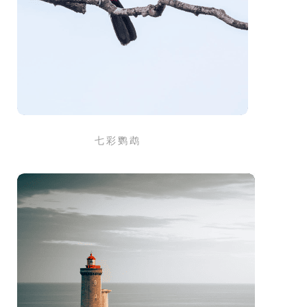
七 彩 鹦 鹉