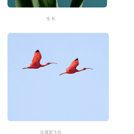
生 长
比翼双飞鸟