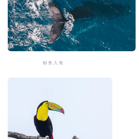
鲸 鱼 入 海